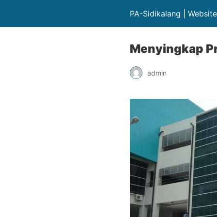
PA-Sidikalang | Websit
Menyingkap Pro
admin