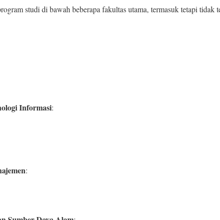
gram studi di bawah beberapa fakultas utama, termasuk tetapi tidak t
ologi Informasi
:
najemen
:
dan Sumber Daya Alam
: