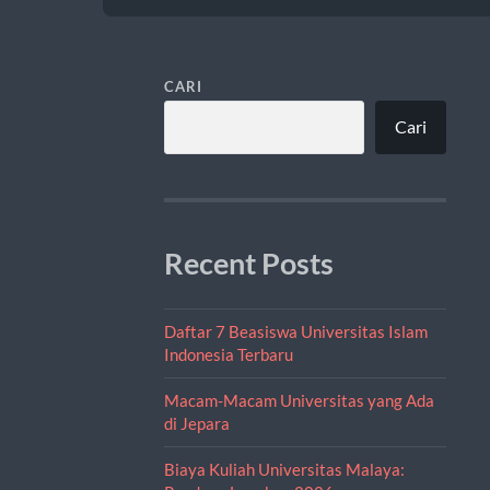
CARI
Cari
Recent Posts
Daftar 7 Beasiswa Universitas Islam
Indonesia Terbaru
Macam-Macam Universitas yang Ada
di Jepara
Biaya Kuliah Universitas Malaya: