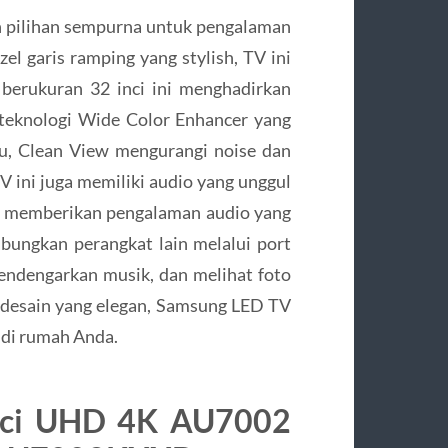
 pilihan sempurna untuk pengalaman
l garis ramping yang stylish, TV ini
berukuran 32 inci ini menghadirkan
teknologi Wide Color Enhancer yang
u, Clean View mengurangi noise dan
V ini juga memiliki audio yang unggul
a memberikan pengalaman audio yang
ungkan perangkat lain melalui port
ndengarkan musik, dan melihat foto
 desain yang elegan, Samsung LED TV
 di rumah Anda.
nci UHD 4K AU7002