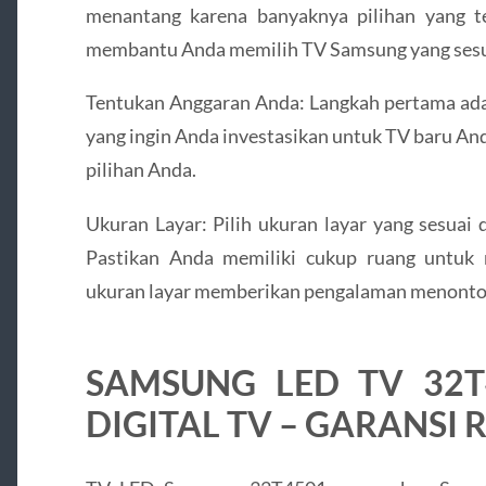
menantang karena banyaknya pilihan yang te
membantu Anda memilih TV Samsung yang sesu
Tentukan Anggaran Anda: Langkah pertama ad
yang ingin Anda investasikan untuk TV baru A
pilihan Anda.
Ukuran Layar: Pilih ukuran layar yang sesuai
Pastikan Anda memiliki cukup ruang untuk
ukuran layar memberikan pengalaman menont
SAMSUNG LED TV 32T
DIGITAL TV – GARANSI 