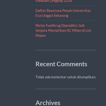
Panduan Lengkap 2026
Daftar Beasiswa Penuh Universitas
Esa Unggul Sekarang
Niclas Fuellkrug Diprediksi Jadi
Senjata Mematikan AC Milan di Lini
Depan
Recent Comments
Tidak ada komentar untuk ditampilkan.
Archives