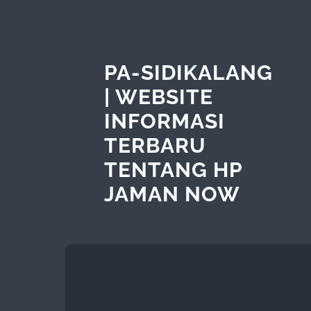
PA-SIDIKALANG
| WEBSITE
INFORMASI
TERBARU
TENTANG HP
JAMAN NOW