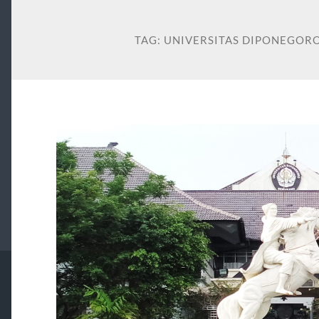
TAG:
UNIVERSITAS DIPONEGORO