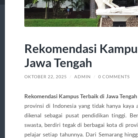
Rekomendasi Kampus
Jawa Tengah
OKTOBER 22, 2025
/
ADMIN
/
0 COMMENTS
Rekomendasi Kampus Terbaik di Jawa Tengah
provinsi di Indonesia yang tidak hanya kaya 
dikenal sebagai pusat pendidikan tinggi. B
swasta, berdiri tegak di berbagai kota di prov
pelajar setiap tahunnya. Dari Semarang hingg