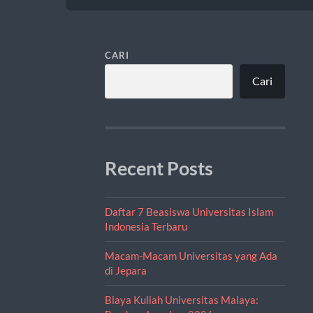
CARI
Cari
Recent Posts
Daftar 7 Beasiswa Universitas Islam
Indonesia Terbaru
Macam-Macam Universitas yang Ada
di Jepara
Biaya Kuliah Universitas Malaya: