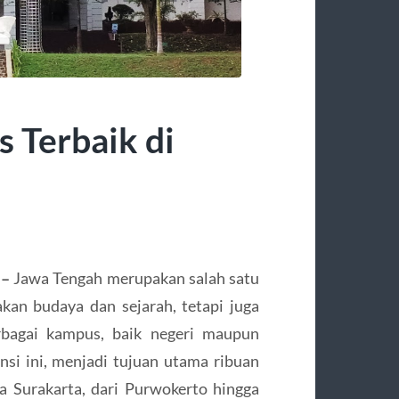
 Terbaik di
 –
Jawa Tengah merupakan salah satu
akan budaya dan sejarah, tetapi juga
erbagai kampus, baik negeri maupun
insi ini, menjadi tujuan utama ribuan
a Surakarta, dari Purwokerto hingga