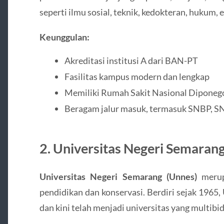
seperti ilmu sosial, teknik, kedokteran, hukum, 
Keunggulan:
Akreditasi institusi A dari BAN-PT
Fasilitas kampus modern dan lengkap
Memiliki Rumah Sakit Nasional Diponeg
Beragam jalur masuk, termasuk SNBP, SN
2. Universitas Negeri Semaran
Universitas Negeri Semarang (Unnes)
merup
pendidikan dan konservasi. Berdiri sejak 1965
dan kini telah menjadi universitas yang multibi