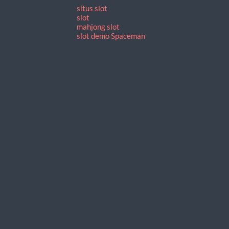
situs slot
slot
mahjong slot
slot demo Spaceman