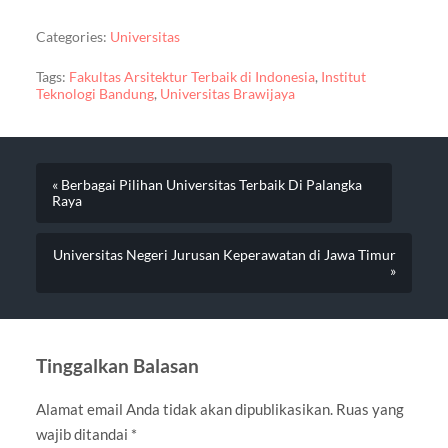
Categories:
Universitas
Tags:
Fakultas Arsitektur Terbaik di Indonesia
,
Institut
Teknologi Bandung
,
Universitas Brawijaya
« Berbagai Pilihan Universitas Terbaik Di Palangka
Raya
Universitas Negeri Jurusan Keperawatan di Jawa Timur
»
Tinggalkan Balasan
Alamat email Anda tidak akan dipublikasikan.
Ruas yang
wajib ditandai
*