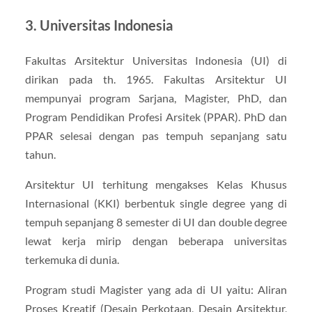
3. Universitas Indonesia
Fakultas Arsitektur Universitas Indonesia (UI) di
dirikan pada th. 1965. Fakultas Arsitektur UI
mempunyai program Sarjana, Magister, PhD, dan
Program Pendidikan Profesi Arsitek (PPAR). PhD dan
PPAR selesai dengan pas tempuh sepanjang satu
tahun.
Arsitektur UI terhitung mengakses Kelas Khusus
Internasional (KKI) berbentuk single degree yang di
tempuh sepanjang 8 semester di UI dan double degree
lewat kerja mirip dengan beberapa universitas
terkemuka di dunia.
Program studi Magister yang ada di UI yaitu: Aliran
Proses Kreatif (Desain Perkotaan, Desain Arsitektur,