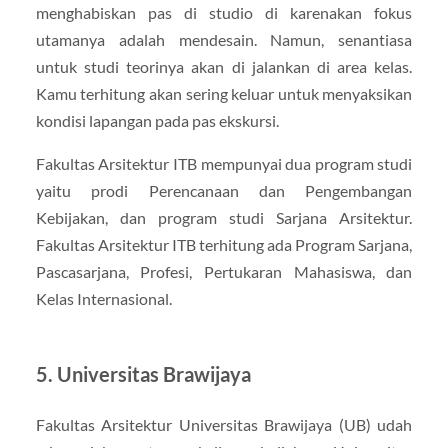
menghabiskan pas di studio di karenakan fokus
utamanya adalah mendesain. Namun, senantiasa
untuk studi teorinya akan di jalankan di area kelas.
Kamu terhitung akan sering keluar untuk menyaksikan
kondisi lapangan pada pas ekskursi.
Fakultas Arsitektur ITB mempunyai dua program studi
yaitu prodi Perencanaan dan Pengembangan
Kebijakan, dan program studi Sarjana Arsitektur.
Fakultas Arsitektur ITB terhitung ada Program Sarjana,
Pascasarjana, Profesi, Pertukaran Mahasiswa, dan
Kelas Internasional.
5. Universitas Brawijaya
Fakultas Arsitektur Universitas Brawijaya (UB) udah