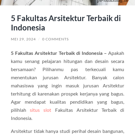
5 Fakultas Arsitektur Terbaik di
Indonesia
MEI 29, 2024
/
0 COMMENTS
5 Fakultas Arsitektur Terbaik di Indonesia –
Apakah
kamu senang pelajaran hitungan dan desain secara
bersamaan? Pilihanmu pas terkecuali kamu
menentukan jurusan Arsitektur. Banyak calon
mahasiswa yang ingin masuk jurusan Arsitektur
terhitung di karenakan prospek kerjanya yang bagus.
Agar mendapat kualitas pendidikan yang bagus,
pilihlah
situs slot
Fakultas Arsitektur Terbaik di
Indonesia.
Arsitektur tidak hanya studi perihal desain bangunan,