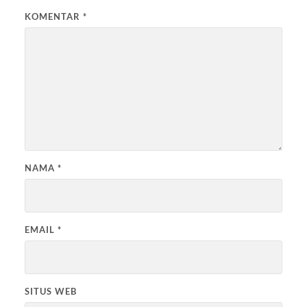
KOMENTAR
*
NAMA
*
EMAIL
*
SITUS WEB