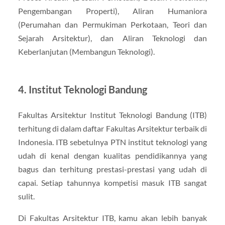
Pengembangan Properti), Aliran Humaniora
(Perumahan dan Permukiman Perkotaan, Teori dan
Sejarah Arsitektur), dan Aliran Teknologi dan
Keberlanjutan (Membangun Teknologi).
4. Institut Teknologi Bandung
Fakultas Arsitektur Institut Teknologi Bandung (ITB)
terhitung di dalam daftar Fakultas Arsitektur terbaik di
Indonesia. ITB sebetulnya PTN institut teknologi yang
udah di kenal dengan kualitas pendidikannya yang
bagus dan terhitung prestasi-prestasi yang udah di
capai. Setiap tahunnya kompetisi masuk ITB sangat
sulit.
Di Fakultas Arsitektur ITB, kamu akan lebih banyak