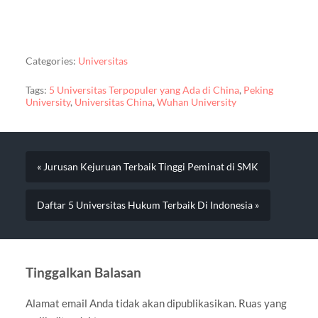
Categories:
Universitas
Tags:
5 Universitas Terpopuler yang Ada di China
,
Peking
University
,
Universitas China
,
Wuhan University
« Jurusan Kejuruan Terbaik Tinggi Peminat di SMK
Daftar 5 Universitas Hukum Terbaik Di Indonesia »
Tinggalkan Balasan
Alamat email Anda tidak akan dipublikasikan.
Ruas yang