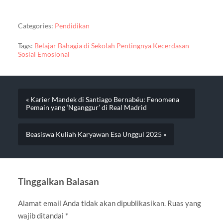
Categories:
Pendidikan
Tags:
Belajar Bahagia di Sekolah Pentingnya Kecerdasan
Sosial Emosional
« Karier Mandek di Santiago Bernabéu: Fenomena
Pemain yang ‘Nganggur’ di Real Madrid
Beasiswa Kuliah Karyawan Esa Unggul 2025 »
Tinggalkan Balasan
Alamat email Anda tidak akan dipublikasikan.
Ruas yang
wajib ditandai
*