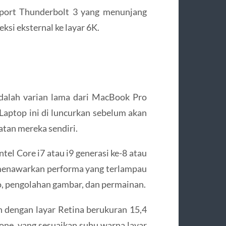
 port Thunderbolt 3 yang menunjang
ksi eksternal ke layar 6K.
dalah varian lama dari MacBook Pro
. Laptop ini di luncurkan sebelum akan
atan mereka sendiri.
el Core i7 atau i9 generasi ke-8 atau
ni menawarkan performa yang terlampau
o, pengolahan gambar, dan permainan.
 dengan layar Retina berukuran 15,4
 Tone, yang sesuaikan suhu warna layar