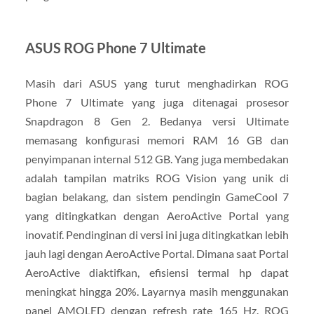
ASUS ROG Phone 7 Ultimate
Masih dari ASUS yang turut menghadirkan ROG
Phone 7 Ultimate yang juga ditenagai prosesor
Snapdragon 8 Gen 2. Bedanya versi Ultimate
memasang konfigurasi memori RAM 16 GB dan
penyimpanan internal 512 GB. Yang juga membedakan
adalah tampilan matriks ROG Vision yang unik di
bagian belakang, dan sistem pendingin GameCool 7
yang ditingkatkan dengan AeroActive Portal yang
inovatif. Pendinginan di versi ini juga ditingkatkan lebih
jauh lagi dengan AeroActive Portal. Dimana saat Portal
AeroActive diaktifkan, efisiensi termal hp dapat
meningkat hingga 20%. Layarnya masih menggunakan
panel AMOLED dengan refresh rate 165 Hz. ROG