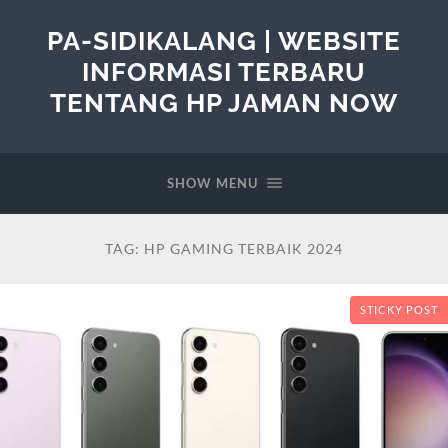
PA-SIDIKALANG | WEBSITE
INFORMASI TERBARU
TENTANG HP JAMAN NOW
SHOW MENU
TAG:
HP GAMING TERBAIK 2024
STICKY POST