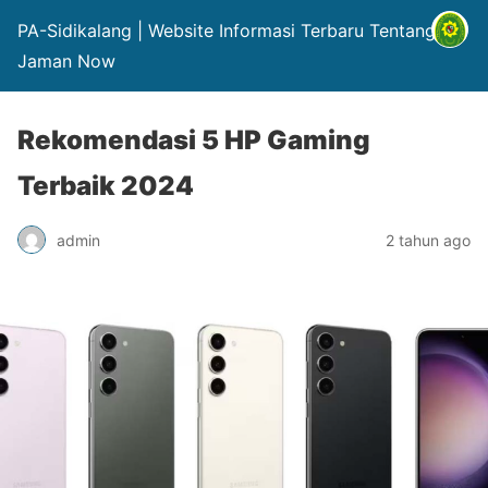
PA-Sidikalang | Website Informasi Terbaru Tentang Hp
Jaman Now
Rekomendasi 5 HP Gaming
Terbaik 2024
admin
2 tahun ago