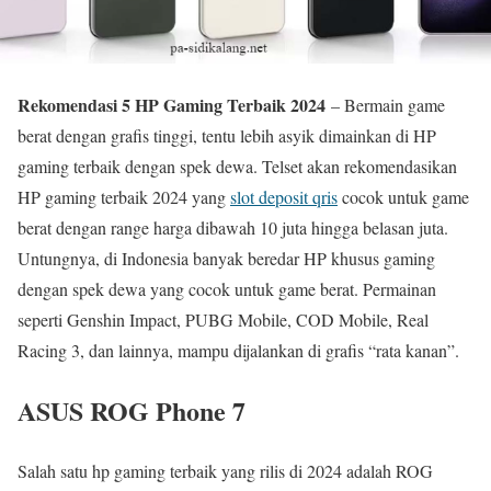
Rekomendasi 5 HP Gaming Terbaik 2024
– Bermain game
berat dengan grafis tinggi, tentu lebih asyik dimainkan di HP
gaming terbaik dengan spek dewa. Telset akan rekomendasikan
HP gaming terbaik 2024 yang
slot deposit qris
cocok untuk game
berat dengan range harga dibawah 10 juta hingga belasan juta.
Untungnya, di Indonesia banyak beredar HP khusus gaming
dengan spek dewa yang cocok untuk game berat. Permainan
seperti Genshin Impact, PUBG Mobile, COD Mobile, Real
Racing 3, dan lainnya, mampu dijalankan di grafis “rata kanan”.
ASUS ROG Phone 7
Salah satu hp gaming terbaik yang rilis di 2024 adalah ROG