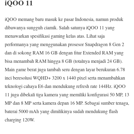
iQOO 11
iQOO memang baru masuk ke pasar Indonesia, namun produk
dibawanya sungguh ciamik. Salah satunya iQOO 11 yang
menawarkan spesifikasi gaming kelas atas. Lihat saja
performanya yang menggunakan prosesor Snapdragon 8 Gen 2
dan di sokong RAM 16 GB dengan fitur Extended RAM yang
bisa menambah RAM hingga 8 GB (totalnya menjadi 24 GB).
Main game berat juga tambah seru dengan layar berukuran 6.78
inci beresolusi WQHD+ 3200 x 1440 pixel serta menambahkan
teknologi cahaya E6 dan mendukung refresh rate 144Hz. iQOO
11 juga dibekali tiga kamera yang memiliki konfigurasi 50 MP, 13
MP dan 8 MP serta kamera depan 16 MP. Sebagai sumber tenaga,
baterai 5000 mAh yang dimilikinya sudah mendukung flash
charging 120W.