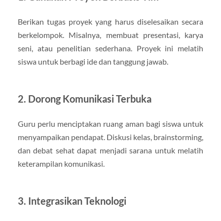
Berikan tugas proyek yang harus diselesaikan secara
berkelompok. Misalnya, membuat presentasi, karya
seni, atau penelitian sederhana. Proyek ini melatih
siswa untuk berbagi ide dan tanggung jawab.
2. Dorong Komunikasi Terbuka
Guru perlu menciptakan ruang aman bagi siswa untuk
menyampaikan pendapat. Diskusi kelas, brainstorming,
dan debat sehat dapat menjadi sarana untuk melatih
keterampilan komunikasi.
3. Integrasikan Teknologi