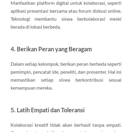
Manfaatkan platform digital untuk kolaborasi, seperti
aplikasi presentasi bersama atau forum diskusi online.
Teknologi membantu siswa berkolaborasi meski
berada di lokasi berbeda.
4. Berikan Peran yang Beragam
Dalam setiap kelompok, berikan peran berbeda seperti
pemimpin, pencatat ide, peneliti, dan presenter. Hal ini
memastikan setiap siswa berkontribusi sesuai
kemampuan mereka.
5. Latih Empati dan Toleransi
Kolaborasi kreatif tidak akan berhasil tanpa empati.