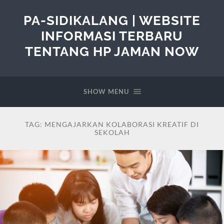
PA-SIDIKALANG | WEBSITE
INFORMASI TERBARU
TENTANG HP JAMAN NOW
SHOW MENU
TAG:
MENGAJARKAN KOLABORASI KREATIF DI
SEKOLAH