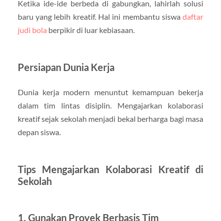
Ketika ide-ide berbeda di gabungkan, lahirlah solusi
baru yang lebih kreatif. Hal ini membantu siswa
daftar
judi bola
berpikir di luar kebiasaan.
Persiapan Dunia Kerja
Dunia kerja modern menuntut kemampuan bekerja
dalam tim lintas disiplin. Mengajarkan kolaborasi
kreatif sejak sekolah menjadi bekal berharga bagi masa
depan siswa.
Tips Mengajarkan Kolaborasi Kreatif di
Sekolah
1. Gunakan Proyek Berbasis Tim