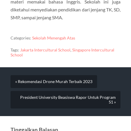
materi memakai bahasa Inggris. Sekolah ini juga
diketahui menyediakan pendidikan dari jenjang TK, SD,
SMP, sampai jenjang SMA.
Categories:
Sekolah Menengah Atas
Tags:
Jakarta Intercultural School
,
Singapore Intercultural
School
« Rekomendasi Drone Murah Terbaik 2023
President University Beasiswa Rapor Untuk Program
S1 »
Tinggalkan Balasan