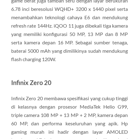
game berat juga tambah seru dengan layar berukuran
6.78 inci beresolusi WQHD+ 3200 x 1440 pixel serta
menambahkan teknologi cahaya E6 dan mendukung
refresh rate 144Hz. iQOO 11 juga dibekali tiga kamera
yang memiliki konfigurasi 50 MP, 13 MP dan 8 MP
serta kamera depan 16 MP. Sebagai sumber tenaga,
baterai 5000 mAh yang dimilikinya sudah mendukung
flash charging 120W.
Infinix Zero 20
Infinix Zero 20 membawa spesifikasi yang cukup tinggi
di kelasnya dengan prosesor MediaTek Helio G99,
triple camera 108 MP + 13 MP + 2 MP, kamera depan
60 MP, dan performa keseluruhan yang apik. Hp
gaming murah ini hadir dengan layar AMOLED