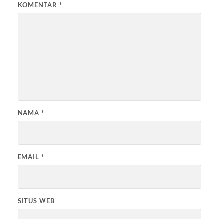
KOMENTAR
*
NAMA
*
EMAIL
*
SITUS WEB