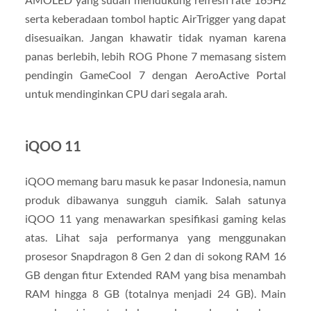
serta keberadaan tombol haptic AirTrigger yang dapat
disesuaikan. Jangan khawatir tidak nyaman karena
panas berlebih, lebih ROG Phone 7 memasang sistem
pendingin GameCool 7 dengan AeroActive Portal
untuk mendinginkan CPU dari segala arah.
iQOO 11
iQOO memang baru masuk ke pasar Indonesia, namun
produk dibawanya sungguh ciamik. Salah satunya
iQOO 11 yang menawarkan spesifikasi gaming kelas
atas. Lihat saja performanya yang menggunakan
prosesor Snapdragon 8 Gen 2 dan di sokong RAM 16
GB dengan fitur Extended RAM yang bisa menambah
RAM hingga 8 GB (totalnya menjadi 24 GB). Main